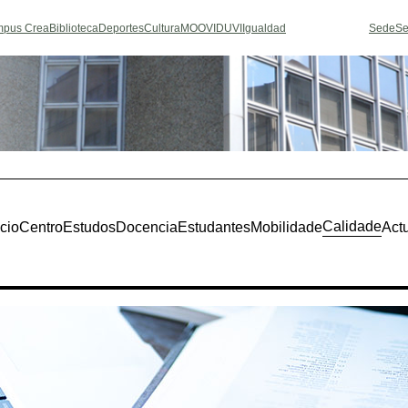
pus Crea
Biblioteca
Deportes
Cultura
MOOVI
DUVI
Igualdad
Sede
Se
Calidade
icio
Centro
Estudos
Docencia
Estudantes
Mobilidade
Act