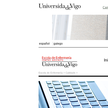
Cam
español
galego
In
Escola
Escola de Enfermería
Calidade
de
Enfermeria